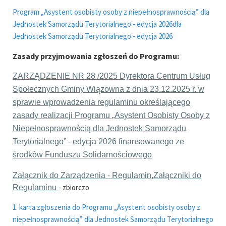
Program „Asystent osobisty osoby z niepełnosprawnością” dla
Jednostek Samorządu Terytorialnego - edycja 2026dla
Jednostek Samorządu Terytorialnego - edycja 2026
Zasady przyjmowania zgłoszeń do Programu:
ZARZĄDZENIE NR 28 /2025
Dyrektora Centrum Usług
Społecznych Gminy Wiązowna z dnia 23.12.2025 r. w
sprawie wprowadzenia regulaminu określającego
zasady realizacji Programu „Asystent Osobisty Osoby z
Niepełnosprawnością dla Jednostek Samorządu
Terytorialnego” - edycja 2026 finansowanego ze
środków Funduszu Solidarnościowego
Załącznik do Zarządzenia - Regulamin,
Załączniki do
- zbiorczo
Regulaminu
1. karta zgłoszenia do Programu „Asystent osobisty osoby z
niepełnosprawnością” dla Jednostek Samorządu Terytorialnego